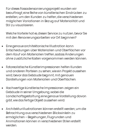
Für dieses Fassadensanierungsprojekt wurden wir
beauftragt, eine Reihe von künstlerischen Eindrücken zu
erstellen, um den Kunden zu helfen, die verschiedenen
möglichen Variationen in Bezug auf Materialität und
Stil zu visualisieren.
Welche Vorteile hat es, diesen Service zu nutzen, bevor Sie
mit den Renovierungsarbeiten vor Ort beginnen?
Eine genaue architektonische Illustration kann
Entscheidungen über Materialien und Oberflächen vor
dem Kauf von Materialien treffen, sodass Änderungen
ohne zusätzliche Kosten vorgenommen werden können.
Fotorealistische Künstlerimpressionen helfen Kunden
und anderen Parteien zu sehen, wie ein Projekt aussehen
wird, bevor das Gebäude beginnt, mit genauen
Darstellungen von Materialien und Oberflächen.
Hochwertige künstlerische Impressionen zeigen ein
Gebäude in seiner Umgebung, wobei die
Landschaftsgestaltung eine genaue Vorstellung davon
gibt, wie das fertige Objekt aussehen wird.
Architekturillustrationen können erstellt werden, um die
Betrachtung aus verschiedenen Blickwinkeln zu
ermöglichen – Begehungen, Flugrunden und
Animationen können in verschiedenen Stilen erstellt
werden.