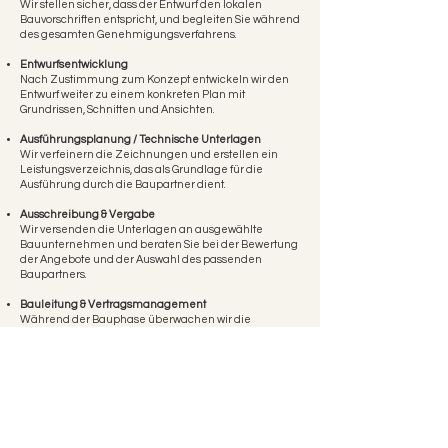
Wir stellen sicher, dass der Entwurf den lokalen
Bauvorschriften entspricht, und begleiten Sie während
des gesamten Genehmigungsverfahrens.
Entwurfsentwicklung
Nach Zustimmung zum Konzept entwickeln wir den
Entwurf weiter zu einem konkreten Plan mit
Grundrissen, Schnitten und Ansichten.
Ausführungsplanung / Technische Unterlagen
Wir verfeinern die Zeichnungen und erstellen ein
Leistungsverzeichnis, das als Grundlage für die
Ausführung durch die Baupartner dient.
Ausschreibung & Vergabe
Wir versenden die Unterlagen an ausgewählte
Bauunternehmen und beraten Sie bei der Bewertung
der Angebote und der Auswahl des passenden
Baupartners.
Bauleitung & Vertragsmanagement
Während der Bauphase überwachen wir die
Ausführung, um sicherzustellen, dass das Projekt
gemäß den Plänen, technischen Spezifikationen und
vertraglichen Vereinbarungen umgesetzt wird.
Zusätzliche Leistungen
Auf Wunsch liefern wir ergänzende Unterlagen wie
Revisionszeichnungen, Detailpläne für
Schreinerarbeiten oder Elektroinstallationspläne.