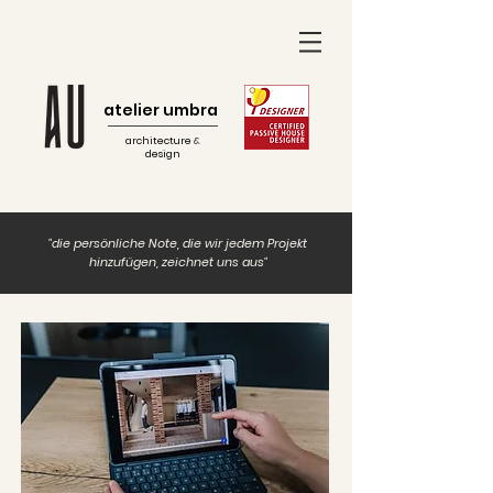
atelier umbra
architecture
&
design
"die persönliche Note, die wir jedem Projekt
hinzufügen, zeichnet uns aus"