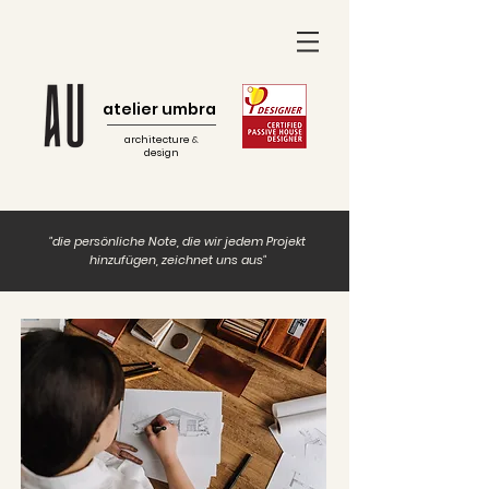
atelier umbra
architecture
&
design
"die persönliche Note, die wir jedem Projekt
hinzufügen, zeichnet uns aus"